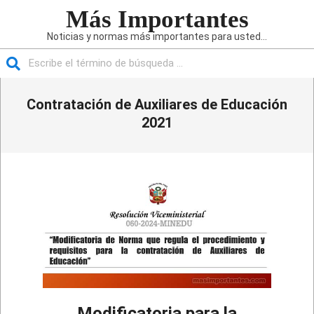
Saltar
Más Importantes
al
Noticias y normas más importantes para usted...
contenido
Buscar
Menú
Contratación de Auxiliares de Educación
de
navegación
2021
principal
Modificatoria para la