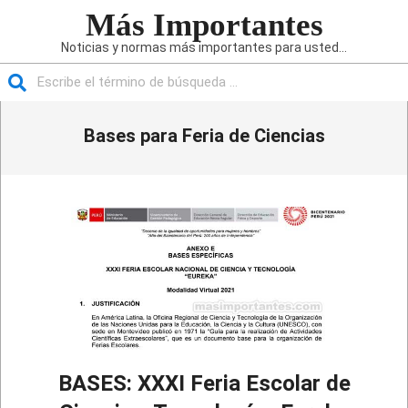
Saltar
Más Importantes
al
Noticias y normas más importantes para usted...
contenido
Buscar
Menú
Bases para Feria de Ciencias
de
navegación
principal
BASES: XXXI Feria Escolar de