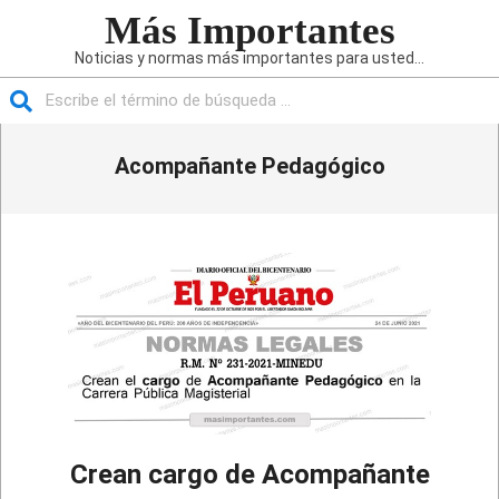
Saltar
Más Importantes
al
Noticias y normas más importantes para usted...
contenido
Buscar
Menú
Acompañante Pedagógico
de
navegación
principal
Crean cargo de Acompañante