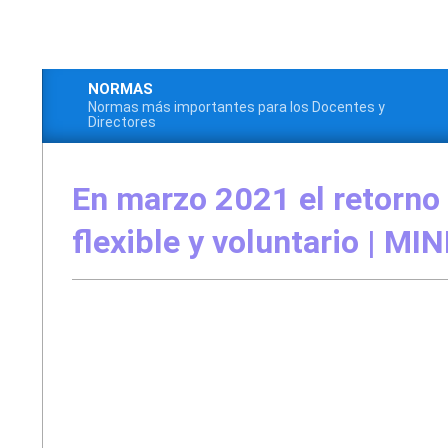
Saltar
al
contenido
NORMAS
Normas más importantes para los Docentes y
Menú
Directores
de
navegación
En marzo 2021 el retorno
principal
flexible y voluntario | MI