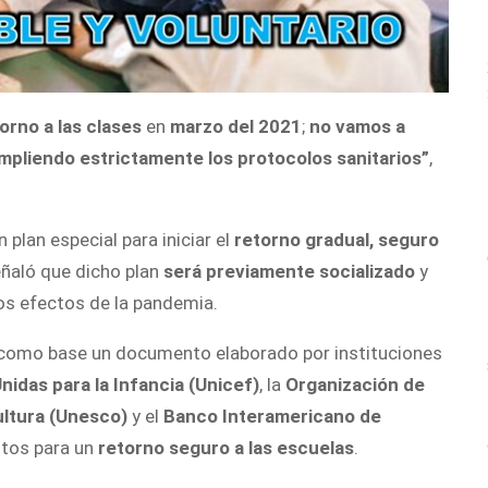
orno a las clases
en
marzo del 2021
;
no vamos a
mpliendo estrictamente los protocolos sanitarios”
,
.
n plan especial para iniciar el
retorno gradual, seguro
eñaló que dicho plan
será previamente socializado
y
los efectos de la pandemia.
a como base un documento elaborado por instituciones
idas para la Infancia (Unicef)
, la
Organización de
ultura (Unesco)
y el
Banco Interamericano de
ntos para un
retorno seguro a las escuelas
.