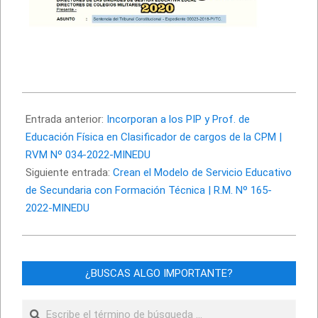
2022-
04-
Entrada anterior:
Incorporan a los PIP y Prof. de
01
Educación Física en Clasificador de cargos de la CPM |
RVM Nº 034-2022-MINEDU
Siguiente entrada:
Crean el Modelo de Servicio Educativo
de Secundaria con Formación Técnica | R.M. Nº 165-
2022-MINEDU
¿BUSCAS ALGO IMPORTANTE?
Buscar