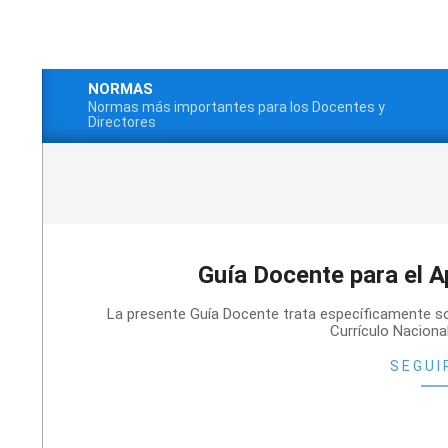
Saltar
al
contenido
NORMAS
Normas más importantes para los Docentes y
Menú
Directores
de
navegación
principal
Guía Docente para el 
2019-
La presente Guía Docente trata específicamente sob
04-
Currículo Nacional
21
SEGUI