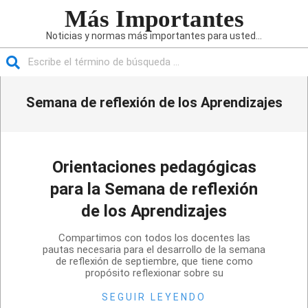
Saltar
Más Importantes
al
Noticias y normas más importantes para usted...
contenido
Buscar
Menú
Semana de reflexión de los Aprendizajes
de
navegación
principal
Orientaciones pedagógicas
para la Semana de reflexión
de los Aprendizajes
2020-
Compartimos con todos los docentes las
09-
pautas necesaria para el desarrollo de la semana
de reflexión de septiembre, que tiene como
19
propósito reflexionar sobre su
SEGUIR LEYENDO