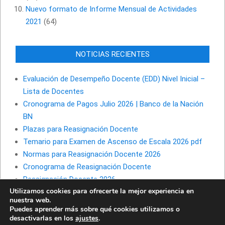
Nuevo formato de Informe Mensual de Actividades
2021
(64)
NOTICIAS RECIENTES
Evaluación de Desempeño Docente (EDD) Nivel Inicial –
Lista de Docentes
Cronograma de Pagos Julio 2026 | Banco de la Nación
BN
Plazas para Reasignación Docente
Temario para Examen de Ascenso de Escala 2026 pdf
Normas para Reasignación Docente 2026
Cronograma de Reasignación Docente
Reasignación Docente 2026
Utilizamos cookies para ofrecerte la mejor experiencia en
nuestra web.
Puedes aprender más sobre qué cookies utilizamos o
desactivarlas en los
ajustes
.