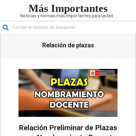
Saltar
Más Importantes
al
Noticias y normas más importantes para usted...
contenido
Buscar
Menú
Relación de plazas
de
navegación
principal
Relación Preliminar de Plazas