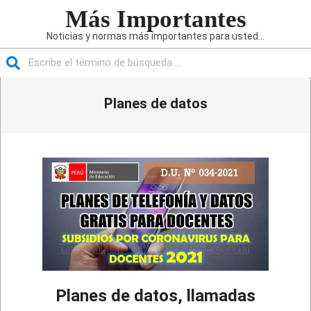
Saltar
Más Importantes
al
Noticias y normas más importantes para usted...
contenido
Buscar
Menú
Planes de datos
de
navegación
principal
Planes de datos, llamadas