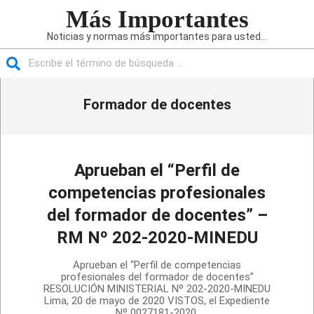
Saltar
Más Importantes
al
Noticias y normas más importantes para usted...
contenido
Buscar
Menú
Formador de docentes
de
navegación
principal
Aprueban el “Perfil de
competencias profesionales
del formador de docentes” –
RM Nº 202-2020-MINEDU
2020-
Aprueban el “Perfil de competencias
05-
profesionales del formador de docentes”
RESOLUCIÓN MINISTERIAL Nº 202-2020-MINEDU
22
Lima, 20 de mayo de 2020 VISTOS, el Expediente
Nº 0027181-2020,