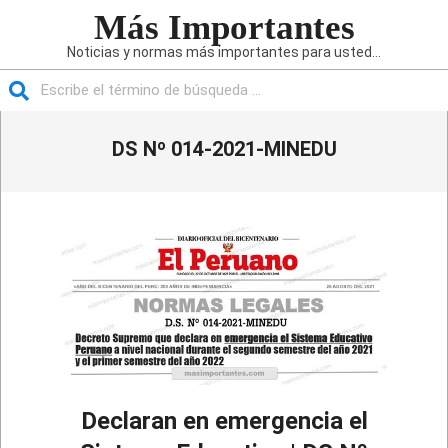
Saltar
Más Importantes
al
Noticias y normas más importantes para usted...
contenido
Buscar
Menú
DS Nº 014-2021-MINEDU
de
navegación
principal
Declaran en emergencia el