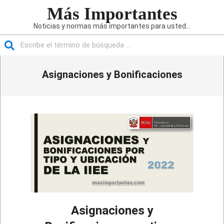
Saltar
Más Importantes
al
Noticias y normas más importantes para usted...
contenido
Buscar
Menú
Asignaciones y Bonificaciones
de
navegación
principal
Asignaciones y