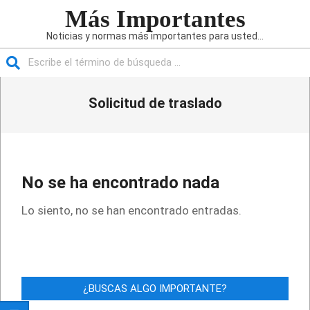
Saltar
Más Importantes
al
Noticias y normas más importantes para usted...
contenido
Buscar
Menú
Solicitud de traslado
de
navegación
principal
No se ha encontrado nada
Lo siento, no se han encontrado entradas.
¿BUSCAS ALGO IMPORTANTE?