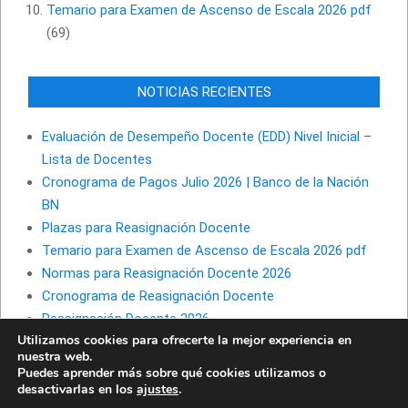
Temario para Examen de Ascenso de Escala 2026 pdf
(69)
NOTICIAS RECIENTES
Evaluación de Desempeño Docente (EDD) Nivel Inicial –
Lista de Docentes
Cronograma de Pagos Julio 2026 | Banco de la Nación
BN
Plazas para Reasignación Docente
Temario para Examen de Ascenso de Escala 2026 pdf
Normas para Reasignación Docente 2026
Cronograma de Reasignación Docente
Reasignación Docente 2026
Utilizamos cookies para ofrecerte la mejor experiencia en
nuestra web.
Puedes aprender más sobre qué cookies utilizamos o
desactivarlas en los
ajustes
.