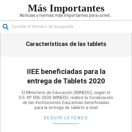
Saltar
Más Importantes
al
Noticias y normas más importantes para usted...
contenido
Buscar
Menú
Características de las tablets
de
navegación
principal
IIEE beneficiadas para la
entrega de Tablets 2020
2020-
El Ministerio de Educación (MINEDU), según el
06-
D.S. Nº 006-2020-MINEDU, realizó la focalización
de las Instituciones Educativas beneficiadas
08
para la entrega de tablets a nivel
SEGUIR LEYENDO