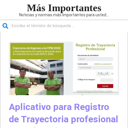
Saltar
Más Importantes
al
Noticias y normas más importantes para usted...
contenido
Buscar
Menú
de
navegación
principal
Aplicativo para Registro
de Trayectoria profesional